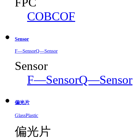
FPC
COB
COF
Sensor
F—Sensor
Q—Sensor
Sensor
F—Sensor
Q—Sensor
偏光片
Glass
Plastic
偏光片