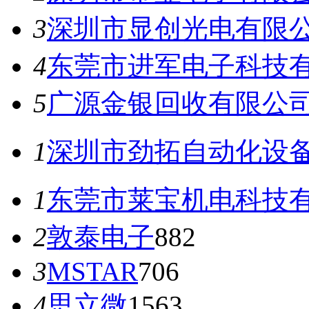
3
深圳市显创光电有限
4
东莞市进军电子科技
5
广源金银回收有限公
1
深圳市劲拓自动化设
1
东莞市莱宝机电科技
2
敦泰电子
882
3
MSTAR
706
4
思立微
1563