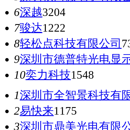
6
深越
3204
7
骏达
1222
8
轻松点科技有限公司
7
9
深圳市德普特光电显
10
奕力科技
1548
1
深圳市全智景科技有
2
易快来
1175
3
深圳市鼎美光电有限