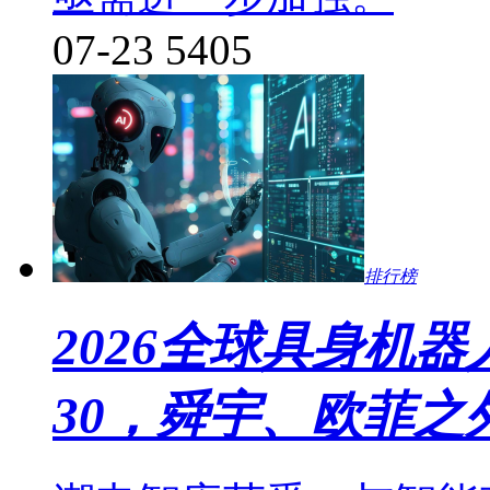
07-23
5405
排行榜
2026全球具身机
30，舜宇、欧菲之