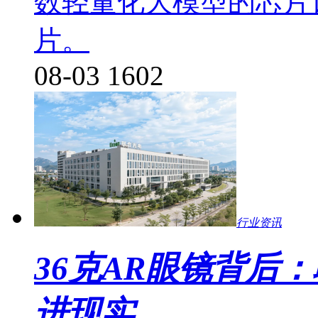
数轻量化大模型的芯片
片。
08-03
1602
行业资讯
36克AR眼镜背后
进现实