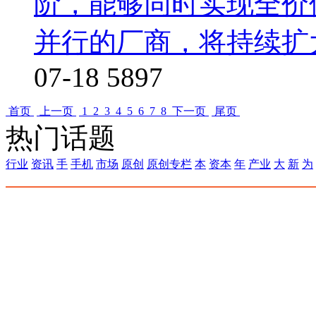
阶，能够同时实现全价
并行的厂商，将持续扩
07-18
5897
首页
上一页
1
2
3
4
5
6
7
8
下一页
尾页
热门话题
行业
资讯
手
手机
市场
原创
原创专栏
本
资本
年
产业
大
新
为