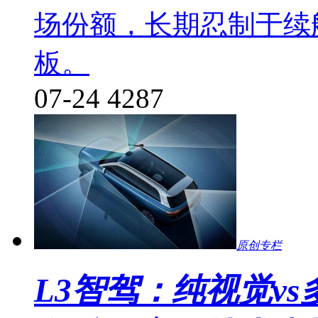
场份额，长期忍制于续
板。
07-24
4287
原创专栏
L3智驾：纯视觉v