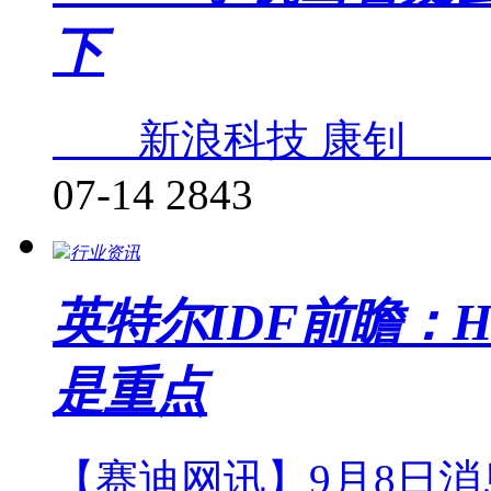
下
新浪科技 康钊 在
07-14
2843
行业资讯
英特尔IDF前瞻：H
是重点
【赛迪网讯】9月8日